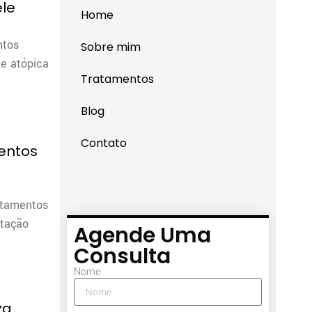
ele
Home
ntos
Sobre mim
te atópica
Tratamentos
Blog
Contato
entos
atamentos
stação
Agende Uma
Consulta
Nome
za