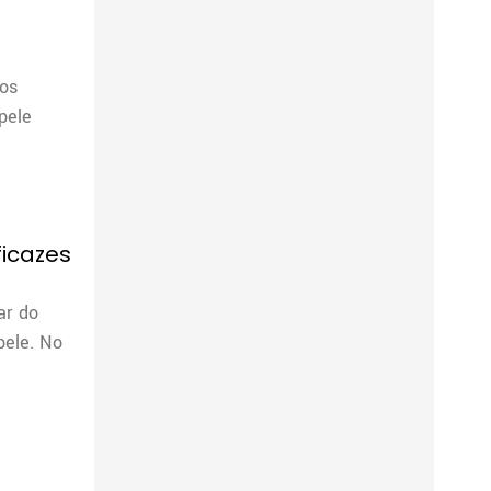
tos
pele
ficazes
ar do
pele. No