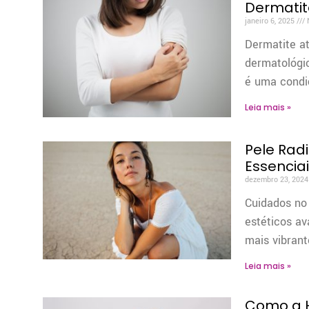
Dermatit
janeiro 6, 2025
Dermatite a
dermatológic
é uma condi
Leia mais »
Pele Rad
Essencia
dezembro 23, 202
Cuidados no
estéticos av
mais vibran
Leia mais »
Como a H