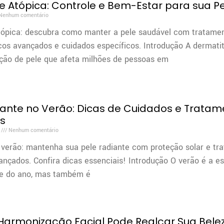
e Atópica: Controle e Bem-Estar para sua P
Nenhum comentário
tópica: descubra como manter a pele saudável com tratame
os avançados e cuidados específicos. Introdução A dermati
ção de pele que afeta milhões de pessoas em
iante no Verão: Dicas de Cuidados e Tratam
is
4
Nenhum comentário
 verão: mantenha sua pele radiante com proteção solar e tr
ançados. Confira dicas essenciais! Introdução O verão é a e
te do ano, mas também é
armonização Facial Pode Realçar Sua Bele