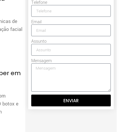
Telefone
nicas de
Email
ção facial
Assunto
Mensagem
aber em
com
ENVIAR
O botox e
m