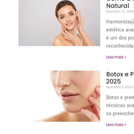
Natural
dezembro 16, 202
Harmonizaçã
estética ava
é um dos pr
reconhecida
Leia mais »
Botox e 
2025
dezembro 9, 2024
Botox e pre
técnicas av
os preenchi
Leia mais »