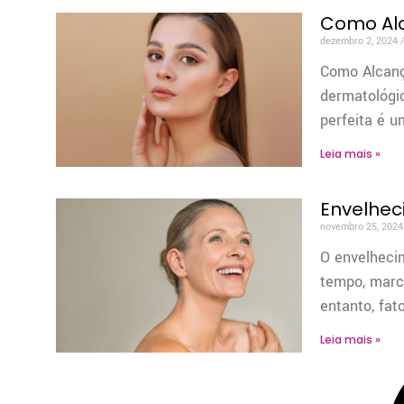
Como Alc
dezembro 2, 2024
Como Alcança
dermatológic
perfeita é u
Leia mais »
Envelhec
novembro 25, 202
O envelheci
tempo, marca
entanto, fa
Leia mais »